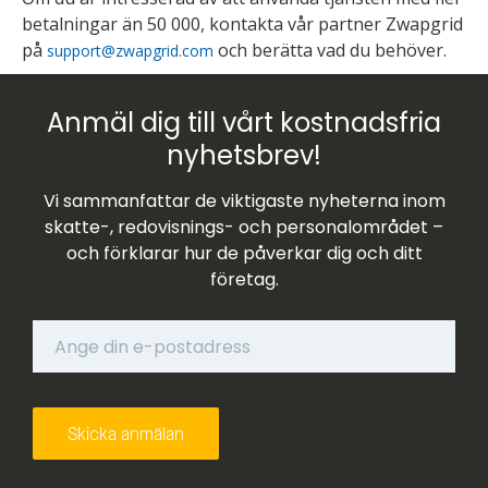
betalningar än 50 000, kontakta vår partner Zwapgrid
på
och berätta vad du behöver.
support@zwapgrid.com
Anmäl dig till vårt kostnadsfria
nyhetsbrev!
Vi sammanfattar de viktigaste nyheterna inom
skatte-, redovisnings- och personalområdet –
och förklarar hur de påverkar dig och ditt
företag.