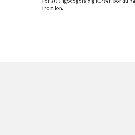
För att tillgodogöra dig kursen bör du 
inom lön.