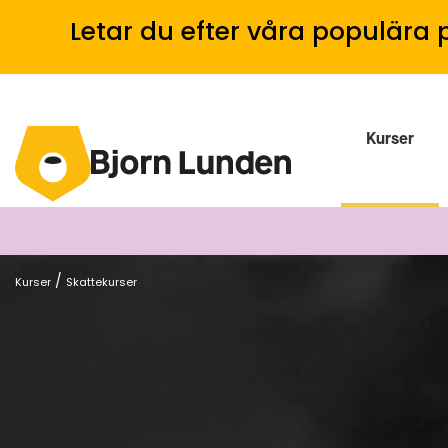
Letar du efter våra populära 
Kurser
/
Kurser
Skattekurser