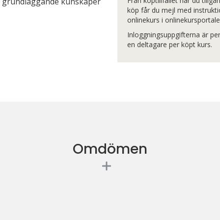
Från köptillfället har du tillg
ha grundläggande kunskaper
köp får du mejl med instrukti
onlinekurs i onlinekursportale
Inloggningsuppgifterna är per
en deltagare per köpt kurs.
Omdömen