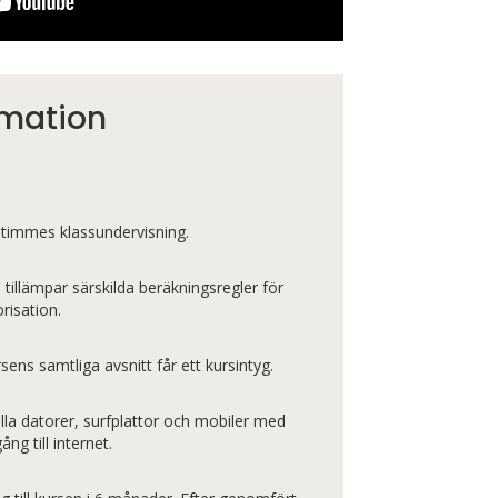
rmation
 timmes klassundervisning.
 tillämpar särskilda beräkningsregler för
orisation.
ns samtliga avsnitt får ett kursintyg.
alla datorer, surfplattor och mobiler med
ng till internet.