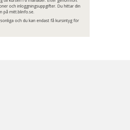
ång till kursen i 6 månader. Efter genomfört
oner och inloggningsuppgifter. Du hittar din
n på mitt.blinfo.se.
sonliga och du kan endast få kursintyg för