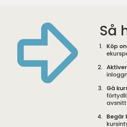
Så h
Köp on
ekurspo
Aktive
inloggn
Gå kur
förtydl
avsnitt
Begär 
kursint