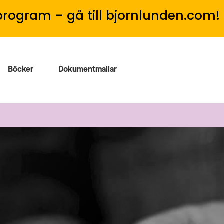
program – gå till bjornlunden.com!
Böcker
Dokumentmallar