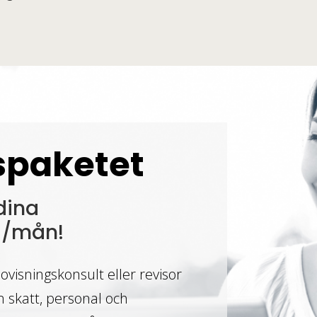
spaketet
dina
:-/mån!
visningskonsult eller revisor
om skatt, personal och