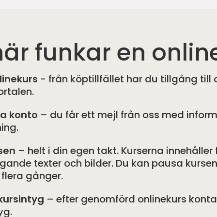
är funkar en onlin
linekurs
- från köptillfället har du tillgång til
rtalen.
ra konto
– du får ett mejl från oss med infor
ing.
sen
– helt i din egen takt. Kurserna innehåller
igande texter och bilder. Du kan pausa kursen
 flera gånger.
kursintyg
– efter genomförd onlinekurs kontakt
yg.