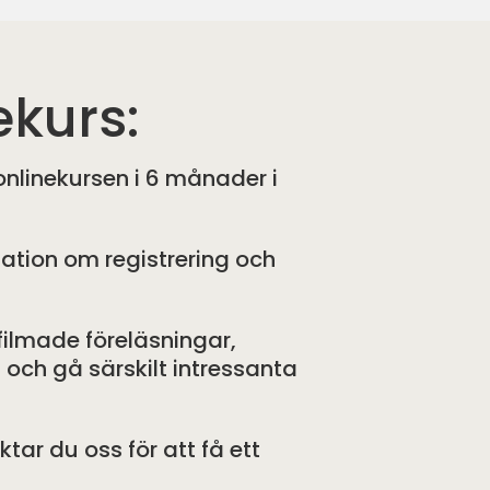
ekurs:
l onlinekursen i 6 månader i
mation om registrering och
 filmade föreläsningar,
 och gå särskilt intressanta
ar du oss för att få ett