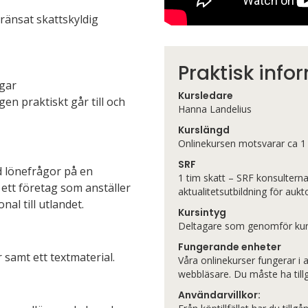
ränsat skattskyldig
Praktisk info
ngar
Kursledare
en praktiskt går till och
Hanna Landelius
Kurslängd
Onlinekursen motsvarar ca 1
SRF
d lönefrågor på en
1 tim skatt – SRF konsulterna
 ett företag som anställer
aktualitetsutbildning för aukt
al till utlandet.
Kursintyg
Deltagare som genomför kurse
Fungerande enheter
 samt ett textmaterial.
Våra onlinekurser fungerar i 
webbläsare. Du måste ha tillgå
Användarvillkor: