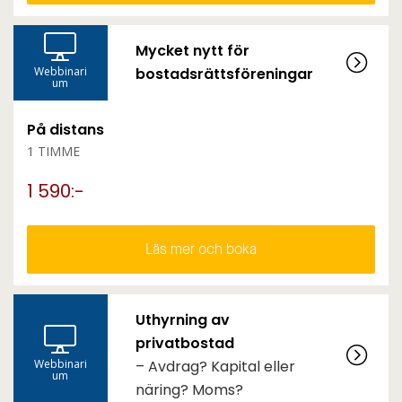
Mycket nytt för
Webbinari
bostadsrättsföreningar
um
På distans
1 TIMME
1 590:-
Läs mer och boka
Uthyrning av
privatbostad
Webbinari
– Avdrag? Kapital eller
um
näring? Moms?