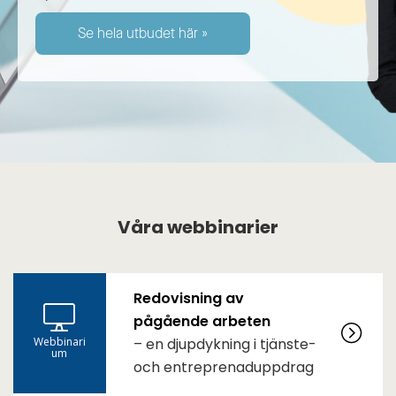
Se hela utbudet här »
Våra webbinarier
Redovisning av
pågående arbeten
Webbinari
– en djupdykning i tjänste-
um
och entreprenaduppdrag