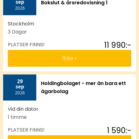
sep
Bokslut & årsredovisning 1
2026
Stockholm
3 Dagar
11 990:-
PLATSER FINNS!
Boka
29
Holdingbolaget - mer än bara ett
sep
ägarbolag
2026
Vid din dator
1 timme
1 590:-
PLATSER FINNS!