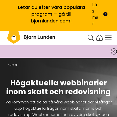
Lä
Letar du efter våra populära
s
program – gå till
me
bjornlunden.com!
r
Kurser
Högaktuella webbinarier
inom skatt och redovisning
Välkommen att delta på våra webbinarier där vi fångar
upp högaktuella frågor inom skatt, moms och
redovisning. Webbinarierna leds av våra skatte- och