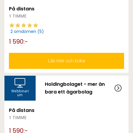
På distans
1 TIMME
2 omdömen (5)
1 590:-
Läs mer och boka
Holdingbolaget - mer än
Webbinari
bara ett ägarbolag
um
På distans
1 TIMME
1 590:-