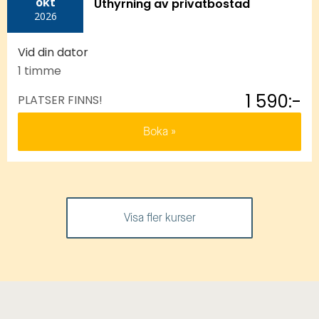
okt
Uthyrning av privatbostad
2026
Vid din dator
1 timme
1 590:-
PLATSER FINNS!
Boka
Visa fler kurser