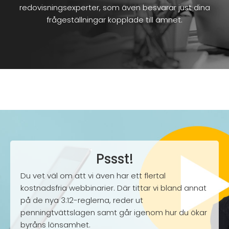
redovisningsexperter, som även besvarar just dina
frågeställningar kopplade till ämnet.
Pssst!
Du vet väl om att vi även har ett flertal
kostnadsfria webbinarier. Där tittar vi bland annat
på de nya 3:12-reglerna, reder ut
penningtvättslagen samt går igenom hur du ökar
byråns lönsamhet.