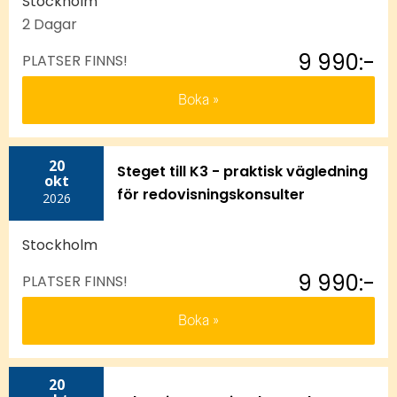
Stockholm
2 Dagar
9 990:-
PLATSER FINNS!
Boka
20
Steget till K3 - praktisk vägledning
okt
för redovisningskonsulter
2026
Stockholm
9 990:-
PLATSER FINNS!
Boka
20