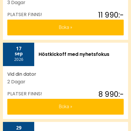
3 Dagar
11 990:-
PLATSER FINNS!
Boka
17
sep
Höstkickoff med nyhetsfokus
2026
Vid din dator
2 Dagar
8 990:-
PLATSER FINNS!
Boka
29