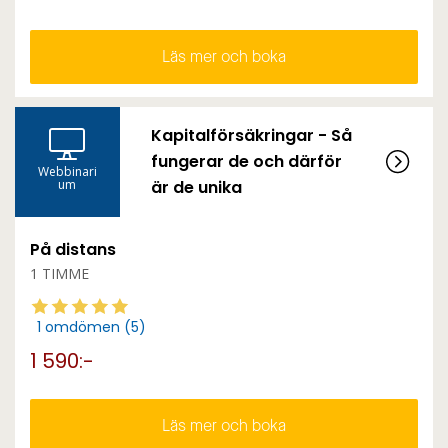
Läs mer och boka
Kapitalförsäkringar - Så
fungerar de och därför
Webbinari
um
är de unika
På distans
1 TIMME
1 omdömen (5)
1 590:-
Läs mer och boka