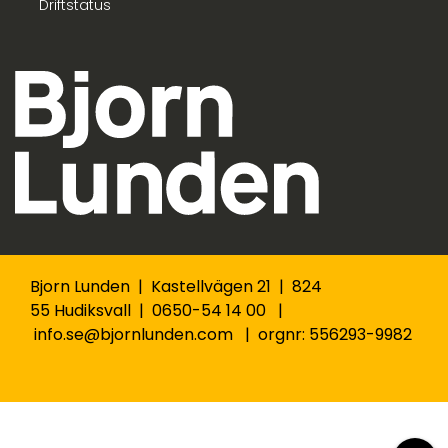
Driftstatus
Bjorn Lunden | Kastellvägen 21 | 824
55 Hudiksvall | 0650-54 14 00 |
info.se@bjornlunden.com | orgnr: 556293-9982