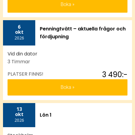
Boka
6
Penningtvätt – aktuella frågor och
okt
fördjupning
2026
Vid din dator
3 Timmar
3 490:-
PLATSER FINNS!
Boka
13
okt
Lön 1
2026