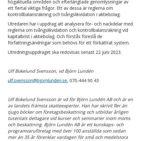
högaktuella områden och efterlängtade genomlysningar av
ett flertal viktiga frågor. Ett av dessa är reglerna om
kontrollbalansräkning och tvångslikvidation i aktiebolag.
Utredaren har i uppdrag att analysera för- och nackdelar med
reglerna om tvångslikvidation och kontrollbalansräkning vid
kapitalbrist i aktiebolag. Och förstås föreslå de
författningsändringar som behövs för ett förbättrat system.
Utredningsuppdraget ska redovisas senast 22 juni 2023.
Ulf Bokelund Svensson, vd Björn Lundén
ulf.svensson@bjornlunden.se
, 070-444 90 43
Ulf Bokelund Svensson är vd för Björn Lundén AB och är en
av landets främsta skatteexperter. Han har skrivit fler än
tjugo böcker om företagsbeskattning och utbildar årligen
tusentals deltagare vid kurser och seminarier inom moms
och beskattning. Björn Lundén AB är ett kunskaps- och
programvaruföretag med över 100 anställda som sedan
mer än 35 år förenklar vardagen för små och medelstora