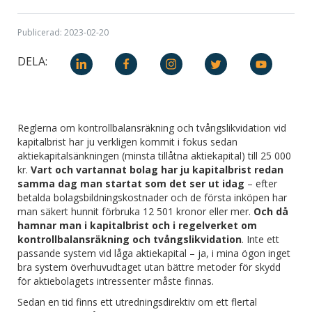
Publicerad: 2023-02-20
DELA:
Reglerna om kontrollbalansräkning och tvångslikvidation vid
kapitalbrist har ju verkligen kommit i fokus sedan
aktiekapitalsänkningen (minsta tillåtna aktiekapital) till 25 000
kr.
Vart och vartannat bolag har ju kapitalbrist redan
samma dag man startat som det ser ut idag
– efter
betalda bolagsbildningskostnader och de första inköpen har
man säkert hunnit förbruka 12 501 kronor eller mer.
Och då
hamnar man i kapitalbrist och i regelverket om
kontrollbalansräkning och tvångslikvidation
. Inte ett
passande system vid låga aktiekapital – ja, i mina ögon inget
bra system överhuvudtaget utan bättre metoder för skydd
för aktiebolagets intressenter måste finnas.
Sedan en tid finns ett utredningsdirektiv om ett flertal