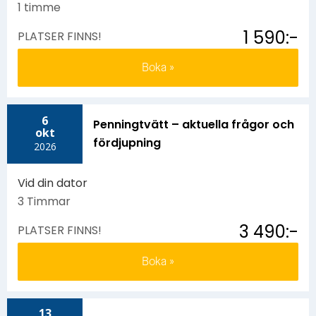
1 timme
1 590:-
PLATSER FINNS!
Boka
6
Penningtvätt – aktuella frågor och
okt
fördjupning
2026
Vid din dator
3 Timmar
3 490:-
PLATSER FINNS!
Boka
13