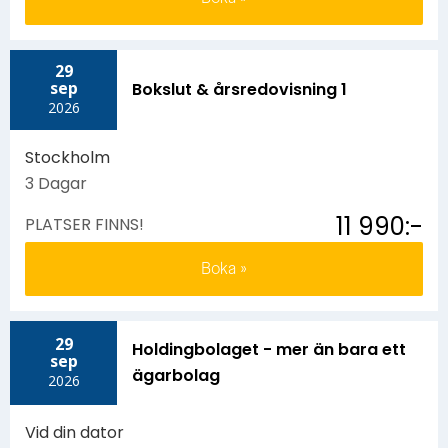
29
sep
Bokslut & årsredovisning 1
2026
Stockholm
3 Dagar
11 990:-
PLATSER FINNS!
Boka
29
Holdingbolaget - mer än bara ett
sep
ägarbolag
2026
Vid din dator