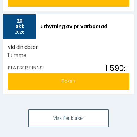
20
okt
Uthyrning av privatbostad
2026
Vid din dator
1 timme
1 590:-
PLATSER FINNS!
Boka
Visa fler kurser