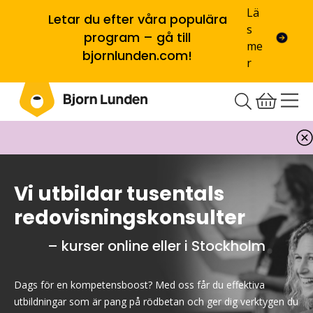
Lä
Letar du efter våra populära
s
program – gå till
me
bjornlunden.com!
r
Vi utbildar tusentals
redovisningskonsulter
– kurser online eller i Stockholm
Dags för en kompetensboost? Med oss får du effektiva
utbildningar som är pang på rödbetan och ger dig verktygen du