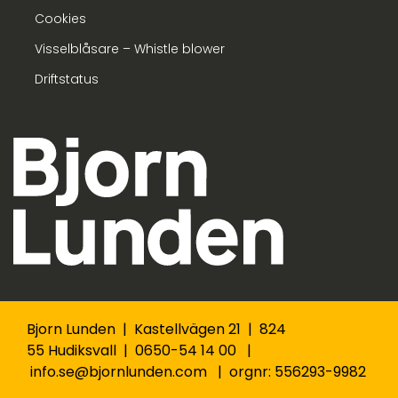
Cookies
Visselblåsare – Whistle blower
Driftstatus
Bjorn Lunden | Kastellvägen 21 | 824
55 Hudiksvall | 0650-54 14 00 |
info.se@bjornlunden.com | orgnr: 556293-9982