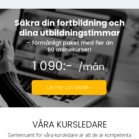
Säkra din fortbildning och
dina utbildningstimmar
– förmånligt paket med fler än
60 onlinekurser!
1 090:-
/mån
Läs mer och beställ »
VÅRA KURSLEDARE
Gemensamt för våra kursledare är att de är kompetenta