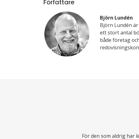
Författare
Björn Lundén
Björn Lundén är 
ett stort antal b
både företag och
redovisningskons
För den som aldrig har l