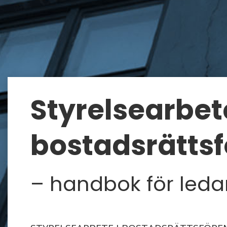
Styrelsearbete
bostadsrätts
– handbok för led