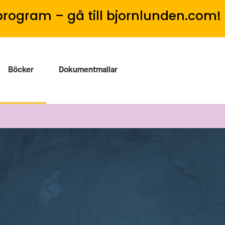
program – gå till bjornlunden.com!
Böcker
Dokumentmallar