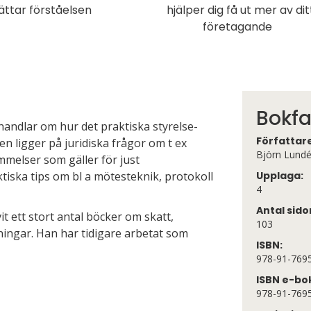
ättar förståelsen
hjälper dig få ut mer av dit
företagande
Bokfa
handlar om hur det praktiska styrelse­
Författar
en ligger på juridiska frågor om t ex
Björn Lund
melser som gäller för just
tiska tips om bl a mötesteknik, protokoll
Upplaga:
4
Antal sido
t ett stort antal böcker om skatt,
103
ningar. Han har tidigare arbetat som
ISBN:
978-91-769
ISBN e-bo
978-91-769