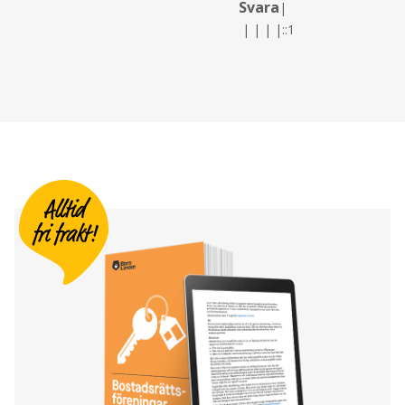
Svara
|
|
|
|
|
::1