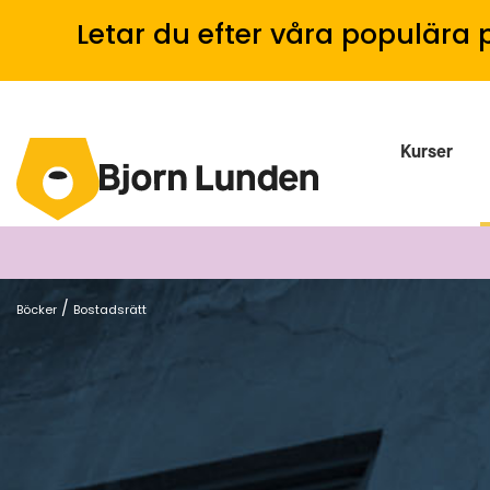
Letar du efter våra populära 
Kurser
/
Böcker
Bostadsrätt