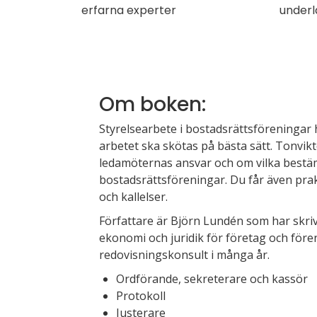
erfarna experter
underl
Om boken:
Styrelsearbete i bostadsrätts­föreningar 
arbetet ska skötas på bästa sätt. Tonvikt
ledamöternas ­ansvar och om vilka bestäm
bostadsrättsföreningar. Du får även prak
och ­kallelser.
Författare är Björn Lundén som har skrivi
ekonomi och juridik för företag och före­
redovisningskonsult i många år.
Ordförande, sekreterare och kassör
Protokoll
Justerare