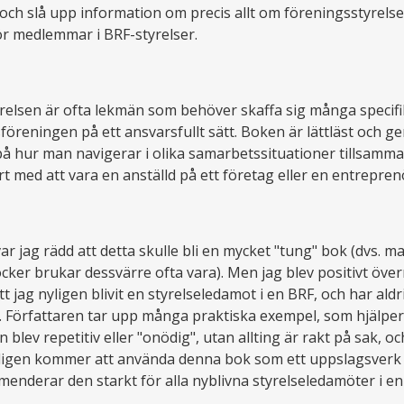
 och slå upp information om precis allt om föreningsstyrelse
 medlemmar i BRF-styrelser.
tyrelsen är ofta lekmän som behöver skaffa sig många specif
öreningen på ett ansvarsfullt sätt. Boken är lättläst och g
å hur man navigerar i olika samarbetssituationer tillsamma
ört med att vara en anställd på ett företag eller en entrepre
var jag rädd att detta skulle bli en mycket "tung" bok (dvs. 
ker brukar dessvärre ofta vara). Men jag blev positivt öve
att jag nyligen blivit en styrelseledamot i en BRF, och har aldri
ng. Författaren tar upp många praktiska exempel, som hjälper 
n blev repetitiv eller "onödig", utan allting är rakt på sak, 
ligen kommer att använda denna bok som ett uppslagsverk u
enderar den starkt för alla nyblivna styrelseledamöter i e