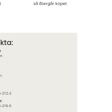
t
så återgår köpet
kta:
e
én
r:
5-212-2
k:
5-216-0