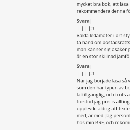
mycket bra bok, att läsa
rekommendera denna för
Svara
|
|
|
|
|
::1
Valda ledamöter i brf s
ta hand om bostadsrättsf
man känner sig osäker p
är en stor skillnad jämf
Svara
|
|
|
|
|
::1
När jag började läsa så 
som den här typen av böc
lättillgänglig, och trots 
förstod jag precis allti
upplevde aldrig att texte
med, är med. Jag person
hos min BRF, och rekomm