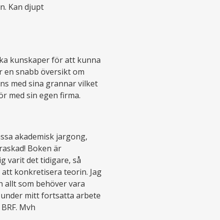
n. Kan djupt
ika kunskaper för att kunna
er en snabb översikt om
ns med sina grannar vilket
nör med sin egen firma.
massa akademisk jargong,
rraskad! Boken är
g varit det tidigare, så
att konkretisera teorin. Jag
och allt som behöver vara
nder mitt fortsatta arbete
n BRF. Mvh