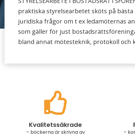
STYRELSEARBETE I BOSTADSRÄTTSFÖREN
praktiska styrelse­arbetet sköts på bästa 
juridiska frågor om t ex ledamöternas ­
som gäller för just bostadsrättsförening
bland annat mötesteknik, protokoll och ka
Kvalitetssäkrade
– böckerna är skrivna av
– ko