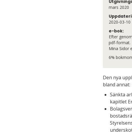
Utgivning
mars 2020
Uppdateri
2020-03-10
e-bok:
Efter genomfö
pdf-format. 
Mina Sidor e
6% bokmoms
Den nya uppl
bland annat:
Sänkta arb
kapitlet 
Bolagsver
bostadsrät
Styrelsen
underskot