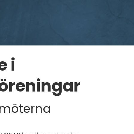
 i
föreningar
amöterna