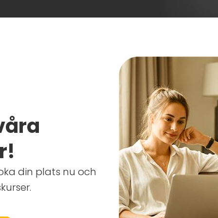
våra
r!
Boka din plats nu och
kurser.