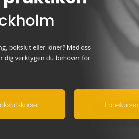
tockholm
g, bokslut eller löner? Med oss
er dig verktygen du behöver för
okslutskurser
Lönekurser