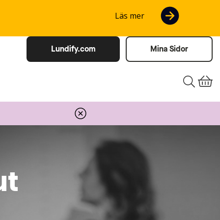
Läs mer
Lundify.com
Mina Sidor
ut