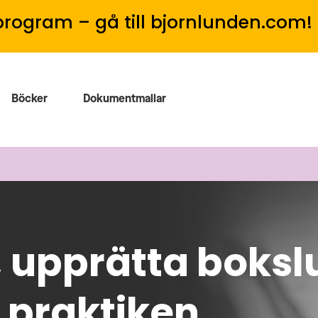
program – gå till bjornlunden.com!
Böcker
Dokumentmallar
, upprätta boksl
i praktiken