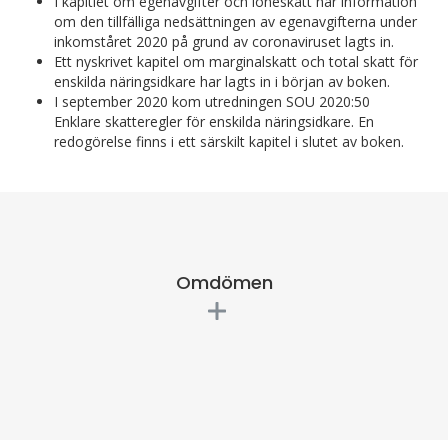
I kapitlet om egenavgifter och löneskatt har information
om den tillfälliga nedsättningen av egenavgifterna under
inkomståret 2020 på grund av coronaviruset lagts in.
Ett nyskrivet kapitel om marginalskatt och total skatt för
enskilda näringsidkare har lagts in i början av boken.
I september 2020 kom utredningen SOU 2020:50
Enklare skatteregler för enskilda näringsidkare. En
redogörelse finns i ett särskilt kapitel i slutet av boken.
Omdömen