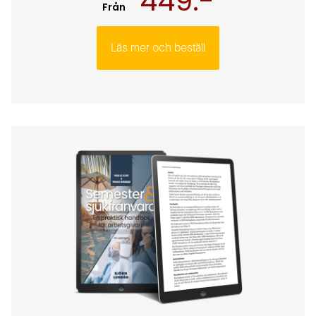
449:-
Från
Läs mer och beställ