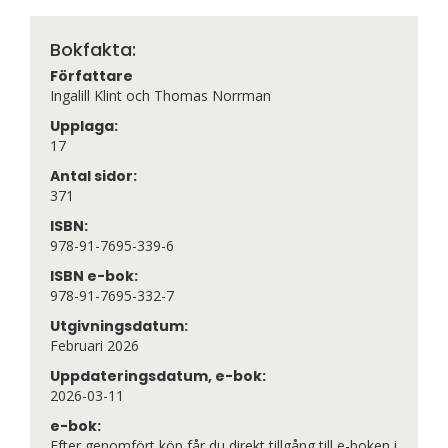
Bokfakta:
Författare
Ingalill Klint och Thomas Norrman
Upplaga:
17
Antal sidor:
371
ISBN:
978-91-7695-339-6
ISBN e-bok:
978-91-7695-332-7
Utgivningsdatum:
Februari 2026
Uppdateringsdatum, e-bok:
2026-03-11
e-bok:
Efter genomfört köp får du direkt tillgång till e-boken i