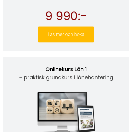
9 990:-
Läs mer och boka
Onlinekurs Lön 1
– praktisk grundkurs i lönehantering