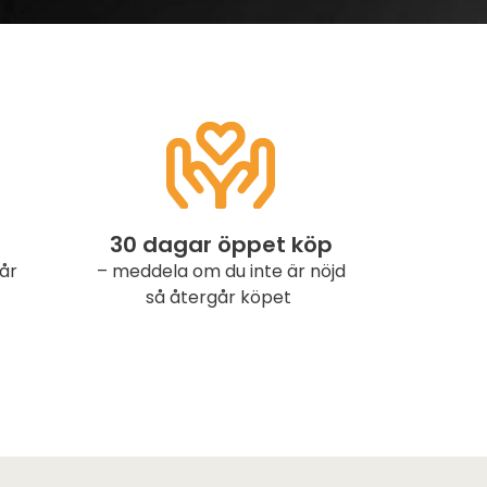
30 dagar öppet köp
år
– meddela om du inte är nöjd
så återgår köpet