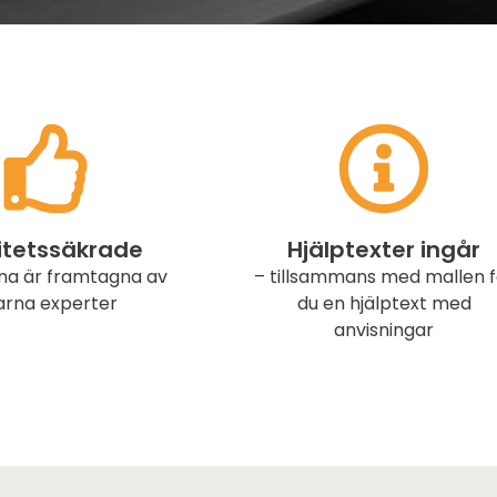
itetssäkrade
Hjälptexter ingår
na är framtagna av
– tillsammans med mallen f
arna experter
du en hjälptext med
anvisningar