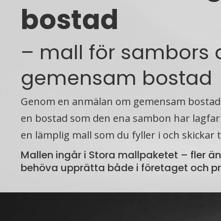
bostad
– mall för sambors
gemensam bostad
Genom en anmälan om gemensam bostad ka
en bostad som den ena sambon har lagfar
en lämplig mall som du fyller i och skickar t
Mallen ingår i Stora mallpaketet – fler ä
behöva upp­rätta både i före­taget och pr