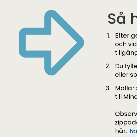
Så 
Efter g
och via
tillgän
Du fyl
eller s
Mallar 
till Mi
Observ
zippad
här:
ht