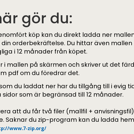
här gör du:
enomfört köp kan du direkt ladda ner mallen 
 din orderbekräftelse. Du hittar även mallen
gliga i 12 månader från köpet.
ler i mallen på skärmen och skriver ut det f
om pdf om du föredrar det.
som du laddat ner har du tillgång till i evig t
na sidor som är begränsad till 12 månader.
era
att du får två filer (mallfil + anvisningsfil
e. Saknar du zip-program kan du ladda hem 
tp://www.7-zip.org/