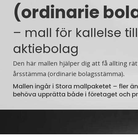
(ordinarie b
– mall för kallelse t
aktiebolag
Den här mallen hjälper dig att få allting rät
årsstämma (ordinarie bolagsstämma).
Mallen ingår i Stora mallpaketet – fler ä
behöva upp­rätta både i före­taget och pr