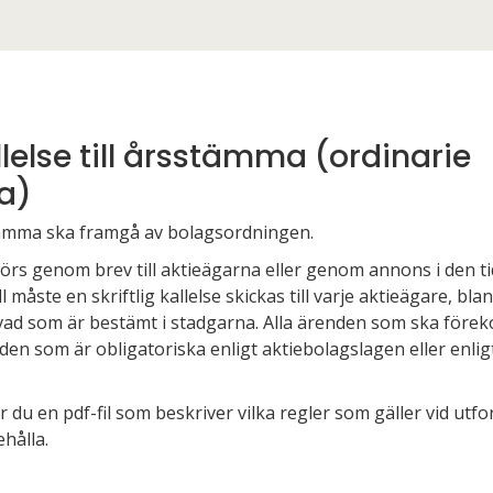
else till årsstämma (ordinarie
a)
sstämma ska framgå av bolagsordningen.
 görs genom brev till aktieägarna eller genom annons i den 
l måste en skriftlig kallelse skickas till varje aktieägare, 
n vad som är bestämt i stadgarna. Alla ärenden som ska fö
enden som är obligatoriska enligt aktiebolagslagen eller enl
du en pdf-fil som beskriver vilka regler som gäller vid utf
ehålla.