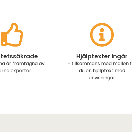
itetssäkrade
Hjälptexter ingår
na är framtagna av
– tillsammans med mallen f
arna experter
du en hjälptext med
anvisningar