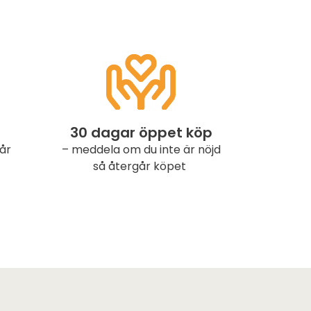
30 dagar öppet köp
år
– meddela om du inte är nöjd
så återgår köpet