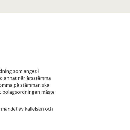
tidning som anges i
bland annat när årsstämma
rekomma på stämman ska
igt bolagsordningen måste
ormandet av kallelsen och