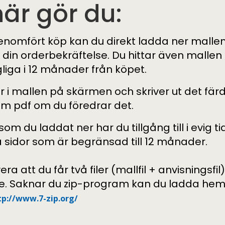
här gör du:
enomfört köp kan du direkt ladda ner mallen 
 din orderbekräftelse. Du hittar även mallen
gliga i 12 månader från köpet.
ler i mallen på skärmen och skriver ut det f
om pdf om du föredrar det.
som du laddat ner har du tillgång till i evig t
na sidor som är begränsad till 12 månader.
era
att du får två filer (mallfil + anvisningsfil
e. Saknar du zip-program kan du ladda hem 
tp://www.7-zip.org/