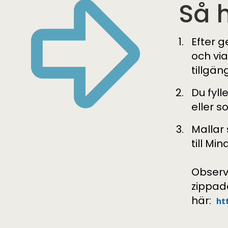
Så 
Efter g
och via
tillgän
Du fyl
eller s
Mallar 
till Mi
Observ
zippad
här:
ht