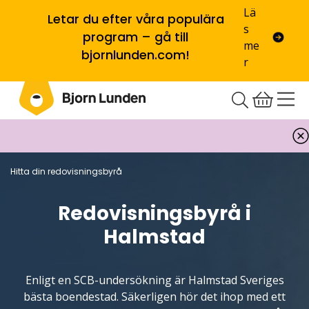
Lä
Letar du efter våra populära
s
program – gå till
me
bjornlunden.com!
r
Hitta din redovisningsbyrå
Redovisningsbyrå i
Halmstad
Enligt en SCB-undersökning är Halmstad Sveriges
bästa boendestad. Säkerligen hör det ihop med ett