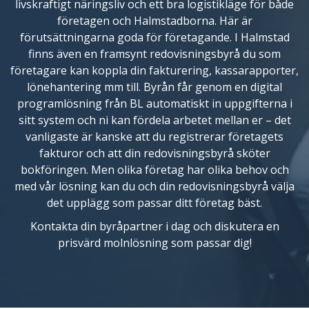
livskraftigt näringsliv och ett bra logistikläge för både
företagen och Halmstadborna. Här är
förutsättningarna goda för företagande. I Halmstad
finns även en framsynt redovisningsbyrå du som
företagare kan koppla din fakturering, kassarapporter,
lönehantering mm till. Byrån får genom en digital
programlösning från BL automatiskt in uppgifterna i
sitt system och ni kan fördela arbetet mellan er – det
vanligaste är kanske att du registrerar företagets
fakturor och att din redovisningsbyrå sköter
bokföringen. Men olika företag har olika behov och
med vår lösning kan du och din redovisningsbyrå välja
det upplägg som passar ditt företag bäst.
Kontakta din byråpartner i dag och diskutera en
prisvärd molnlösning som passar dig!