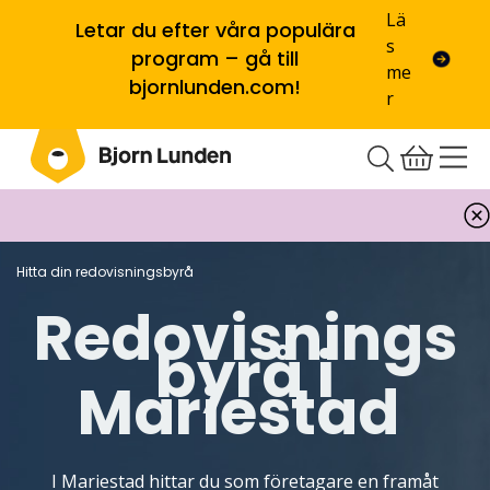
Lä
Letar du efter våra populära
s
program – gå till
me
bjornlunden.com!
r
Hitta din redovisningsbyrå
Redovisnings
byrå i
Mariestad
I Mariestad hittar du som företagare en framåt