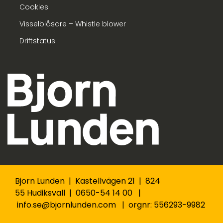
Cookies
Visselblåsare – Whistle blower
Driftstatus
Bjorn Lunden | Kastellvägen 21 | 824
55 Hudiksvall | 0650-54 14 00 |
info.se@bjornlunden.com | orgnr: 556293-9982