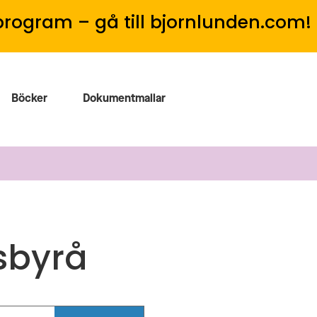
program – gå till bjornlunden.com!
Böcker
Dokumentmallar
sbyrå