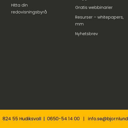
Hitta din
Gratis webbinarier
redovisningsbyrå
Resurser – whitepapers,
mm
Nyhetsbrev
 | 824 55 Hudiksvall | 0650-54 14 00 | info.se@bjornlu