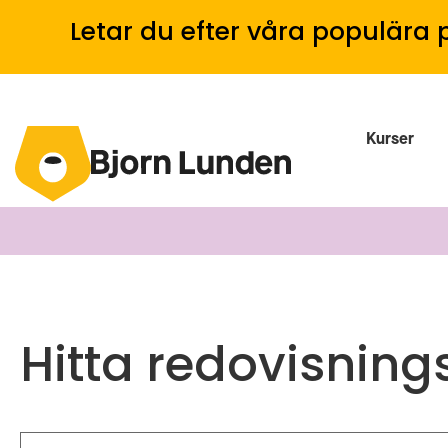
Letar du efter våra populära 
Kurser
Hitta redovisning