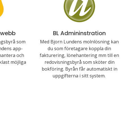
 webb
BL Admininstration
ingsbyrå som
Med Bjorn Lundens molnlösning kan
ndens app-
du som företagare koppla din
hantera och
fakturering, lönehantering mm till en
last möjliga
redovisningsbyrå som sköter din
bokföring. Byrån får automatiskt in
uppgifterna i sitt system.