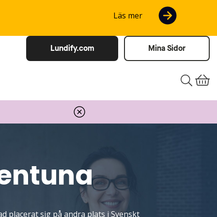
Läs mer
Lundify.com
Mina Sidor
lentuna
d placerat sig på andra plats i Svenskt