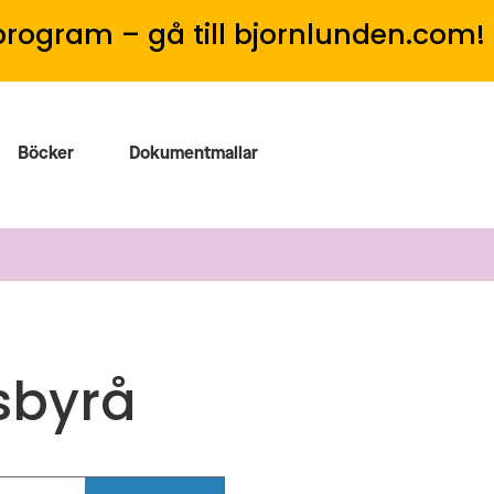
program – gå till bjornlunden.com!
Böcker
Dokumentmallar
sbyrå