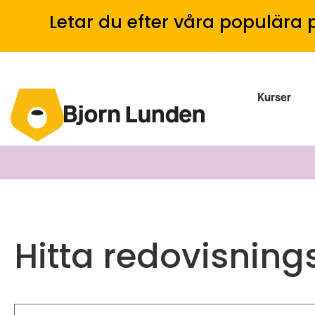
Letar du efter våra populära 
Kurser
Hitta redovisning