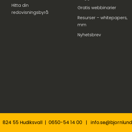
Hitta din
Gratis webbinarier
redovisningsbyrå
Resurser – whitepapers,
mm
Nyhetsbrev
 | 824 55 Hudiksvall | 0650-54 14 00 | info.se@bjornlu