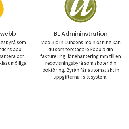
 webb
BL Admininstration
ingsbyrå som
Med Bjorn Lundens molnlösning kan
ndens app-
du som företagare koppla din
hantera och
fakturering, lönehantering mm till en
last möjliga
redovisningsbyrå som sköter din
bokföring. Byrån får automatiskt in
uppgifterna i sitt system.