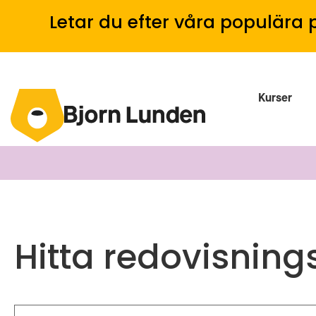
Letar du efter våra populära 
Kurser
Hitta redovisning