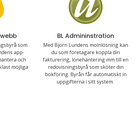
 webb
BL Admininstration
ingsbyrå som
Med Bjorn Lundens molnlösning kan
ndens app-
du som företagare koppla din
hantera och
fakturering, lönehantering mm till en
last möjliga
redovisningsbyrå som sköter din
bokföring. Byrån får automatiskt in
uppgifterna i sitt system.