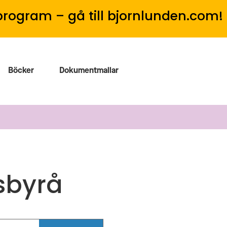
program – gå till bjornlunden.com!
Böcker
Dokumentmallar
sbyrå