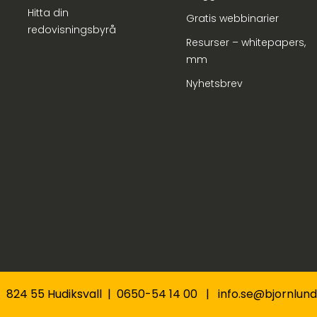
Hitta din
Gratis webbinarier
redovisningsbyrå
Resurser – whitepapers,
mm
Nyhetsbrev
 | 824 55 Hudiksvall | 0650-54 14 00 | info.se@bjornlu