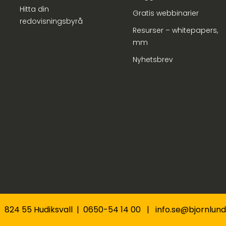
Hitta din
Gratis webbinarier
redovisningsbyrå
Resurser – whitepapers,
mm
Nyhetsbrev
 | 824 55 Hudiksvall | 0650-54 14 00 | info.se@bjornlu