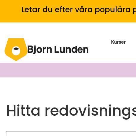
Letar du efter våra populära 
Kurser
Hitta redovisning