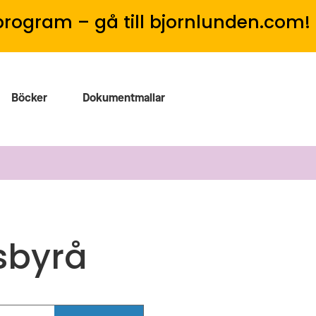
program – gå till bjornlunden.com!
Böcker
Dokumentmallar
sbyrå