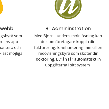
 webb
BL Admininstration
ingsbyrå som
Med Bjorn Lundens molnlösning kan
ndens app-
du som företagare koppla din
hantera och
fakturering, lönehantering mm till en
last möjliga
redovisningsbyrå som sköter din
bokföring. Byrån får automatiskt in
uppgifterna i sitt system.