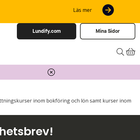
Läs mer
Lundify.com
Mina Sidor
tsättningskurser inom bokföring och lön samt kurser inom
yhetsbrev!