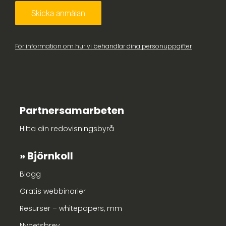
För information om hur vi behandlar dina personuppgifter
Partnersamarbeten
Hitta din redovisningsbyrå
Björnkoll
Blogg
Gratis webbinarier
Resurser – whitepapers, mm
Nyhetsbrev