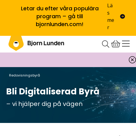
Lä
Letar du efter våra populära
s
program – gå till
me
bjornlunden.com!
r
Redovisningsbyrå
Bli Digitaliserad Byrå
– vi hjälper dig på vägen