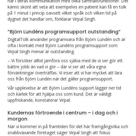
har i deras kommunikation med olika samhällsfunktioner. Det
känns skönt att veta att exempelvis en patient kan få en tolk
på 1 minut i princip oavsett vilket språk och vilken tid på
dygnet det handlar om, förklarar Virpal Singh.
”Björn Lundéns programsupport outstanding”
DigitalTolk använder programvara från Björn Lundén och är
ofta i kontakt med Björn Lundéns programsupport som
Virpal Singh menar är outstanding.
– Vi försöker alltid jämföra oss själva med de vi ser gör ett
bättre jobb än vad vi gör – där vi ser att våra egna
förväntningar överträffas. Vi inser att vi har mycket att lära
oss från Björn Lundén när det gäller programsupport.
Vår upplevelse är att Björn Lundéns support lägger ner tid
och kärlek för att hjälpa oss som kund. Det är väldigt
uppfriskande, konstaterar Virpal.
Kundernas förtroende i centrum – i dag och i
morgon
När vi kommer in på framtiden för det här framgångsrika och
snabbväxande företaget säger Virpal Singh att fokus