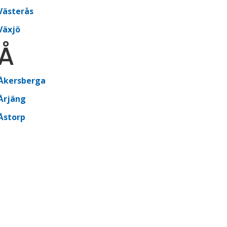
Västerås
Växjö
Å
Åkersberga
Årjäng
Åstorp