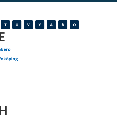
T
U
V
Y
Ä
Å
Ö
E
Ekerö
Enköping
H