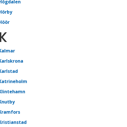
Högdalen
Hörby
Höör
K
Kalmar
Karlskrona
Karlstad
Katrineholm
Klintehamn
Knutby
Kramfors
Kristianstad