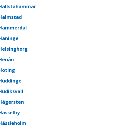
Hallstahammar
Halmstad
Hammerdal
Haninge
Helsingborg
Henån
Hoting
Huddinge
Hudiksvall
Hägersten
Hässelby
Hässleholm