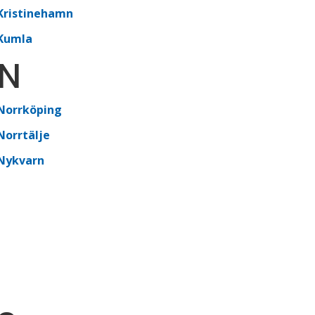
Kristinehamn
Kumla
N
Norrköping
Norrtälje
Nykvarn