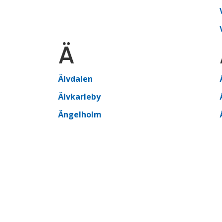
Ä
Älvdalen
Älvkarleby
Ängelholm