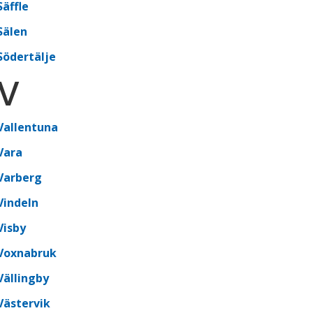
Säffle
Sälen
Södertälje
V
Vallentuna
Vara
Varberg
Vindeln
Visby
Voxnabruk
Vällingby
Västervik