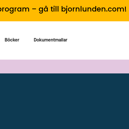
program – gå till bjornlunden.com!
Böcker
Dokumentmallar