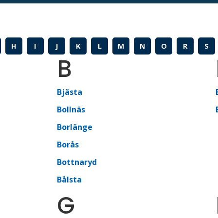
H
I
J
K
L
M
N
O
R
S
B
Bjästa
Bollnäs
Borlänge
Borås
Bottnaryd
Bålsta
G