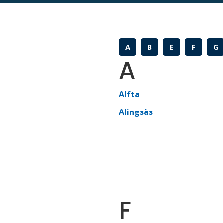
A
B
E
F
G
A
Alfta
Alingsås
F