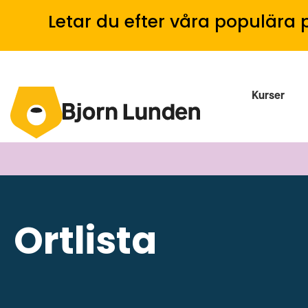
Letar du efter våra populära 
Kurser
Ortlista