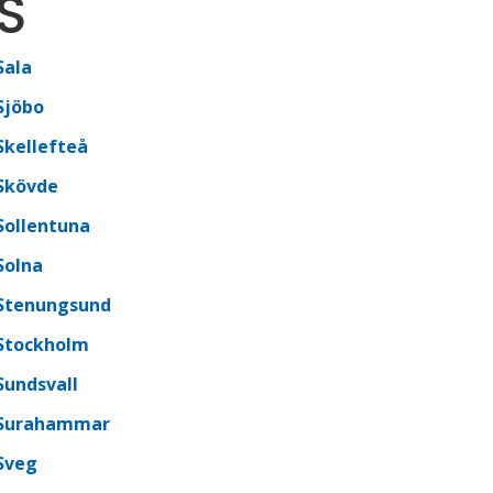
S
Sala
Sjöbo
Skellefteå
Skövde
Sollentuna
Solna
Stenungsund
Stockholm
Sundsvall
Surahammar
Sveg