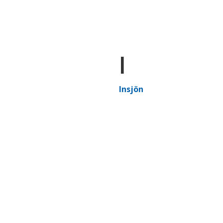
I
Insjön