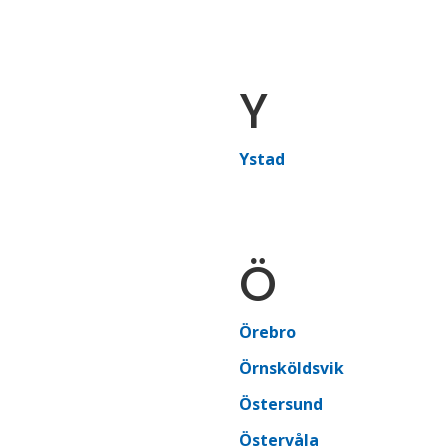
Y
Ystad
Ö
Örebro
Örnsköldsvik
Östersund
Östervåla