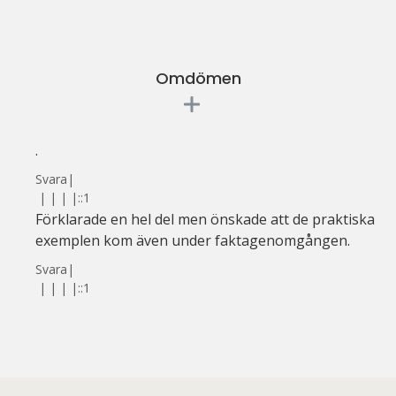
Omdömen
.
Svara
|
|
|
|
|
::1
Förklarade en hel del men önskade att de praktiska
exemplen kom även under faktagenomgången.
Svara
|
|
|
|
|
::1