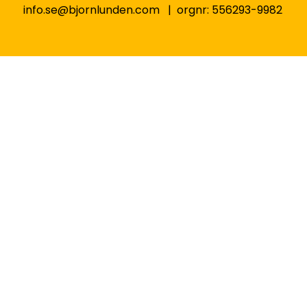
info.se@bjornlunden.com | orgnr: 556293-9982