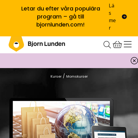
Lä
Letar du efter våra populära
s
program – gå till
me
bjornlunden.com!
r
/
Kurser
Momskurser