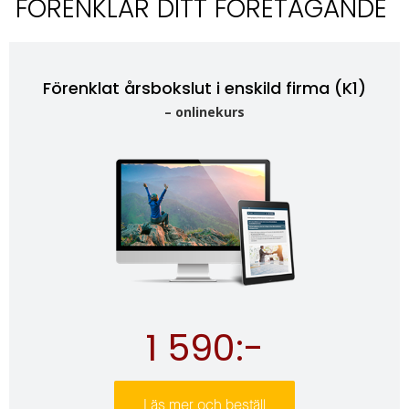
FÖRENKLAR DITT FÖRETAGANDE
Förenklat årsbokslut i enskild firma (K1)
– onlinekurs
1 590:-
Läs mer och beställ