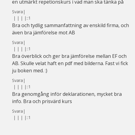
en utmärkt repetionskurs i vad man ska tänka på
Svara
|
|
|
|
|
::1
Bra och tydlig sammanfattning av enskild firma, och
även bra jämförelse mot AB
Svara
|
|
|
|
|
::1
Bra överblick och ger bra jämförelse mellan EF och
AB. Skulle velat haft en pdf med bilderna. Fast vi fick
ju boken med. :)
Svara
|
|
|
|
|
::1
Bra genomgång inför deklarationen, mycket bra
info. Bra och prisvärd kurs
Svara
|
|
|
|
|
::1