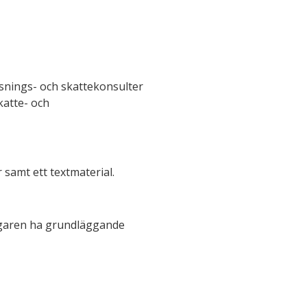
isnings- och skattekonsulter
katte- och
 samt ett textmaterial.
tagaren ha grundläggande