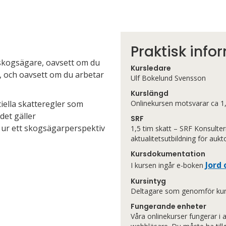
Praktisk info
skogsägare, oavsett om du
Kursledare
o, och oavsett om du arbetar
Ulf Bokelund Svensson
Kurslängd
iella skatteregler som
Onlinekursen motsvarar ca 1,
 det gäller
SRF
 ur ett skogsägarperspektiv
1,5 tim skatt – SRF Konsulter
aktualitetsutbildning för aukt
Kursdokumentation
Jord
I kursen ingår e-boken
Kursintyg
Deltagare som genomför kurse
Fungerande enheter
Våra
onlinekurs
er fungerar i 