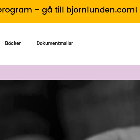
program – gå till bjornlunden.com!
Böcker
Dokumentmallar