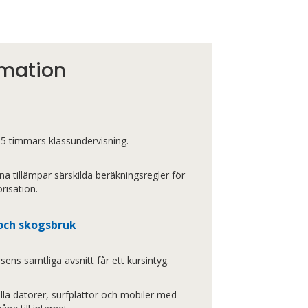
rmation
5 timmars klassundervisning.
na tillämpar särskilda beräkningsregler för
orisation.
 och skogsbruk
ns samtliga avsnitt får ett kursintyg.
alla datorer, surfplattor och mobiler med