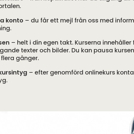
rtalen.
ra konto
– du får ett mejl från oss med infor
ing.
sen
– helt i din egen takt. Kurserna innehåller
igande texter och bilder. Du kan pausa kursen
 flera gånger.
kursintyg
– efter genomförd onlinekurs kontakt
yg.