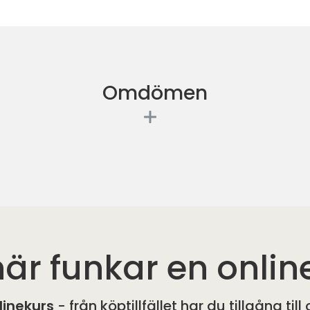
Omdömen
är funkar en onlin
linekurs
- från köptillfället har du tillgång til