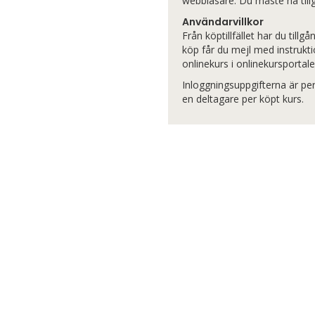
webbläsare. Du måste ha tillgå
Användarvillkor
Från köptillfället har du tillg
köp får du mejl med instrukti
onlinekurs i
onlinekurs
portale
Inloggningsuppgifterna är per
en deltagare per köpt kurs.