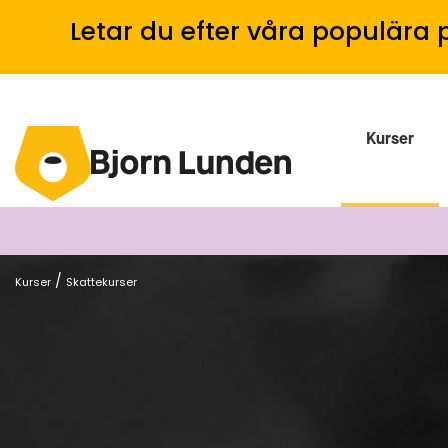
Letar du efter våra populära 
Kurser
/
Kurser
Skattekurser