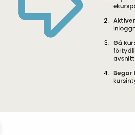
ekurspo
Aktive
inloggn
Gå kur
förtydl
avsnitt
Begär 
kursint