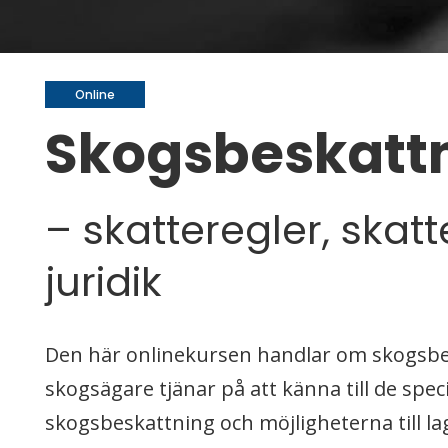
Online
Skogsbeskatt
– skatteregler, skat
juridik
Den här
onlinekurs
en handlar om skogsbe
skogsägare tjänar på att känna till de spec
skogsbeskattning och möjligheterna till la