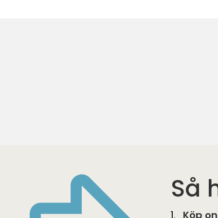
Så h
Köp on