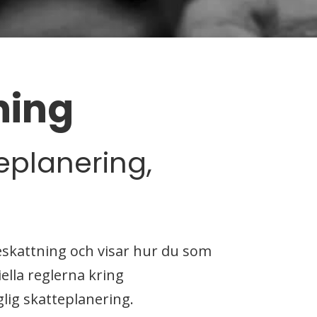
ning
teplanering,
skattning och visar hur du som
iella reglerna kring
glig skatteplanering.