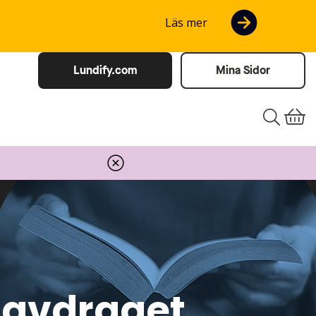
Läs mer
Lundify.com
Mina Sidor
U-avdraget