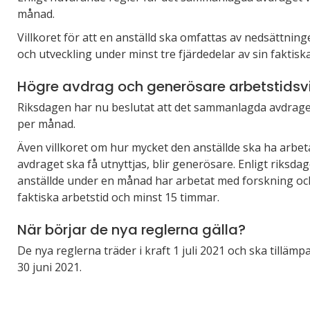
månad.
Villkoret för att en anställd ska omfattas av nedsättnin
och utveckling under minst tre fjärdedelar av sin faktis
Högre avdrag och generösare arbetstidsvi
Riksdagen har nu beslutat att det sammanlagda avdraget 
per månad.
Även villkoret om hur mycket den anställde ska ha arbeta
avdraget ska få utnyttjas, blir generösare. Enligt riksda
anställde under en månad har arbetat med forskning och
faktiska arbetstid och minst 15 timmar.
När börjar de nya reglerna gälla?
De nya reglerna träder i kraft 1 juli 2021 och ska tilläm
30 juni 2021.