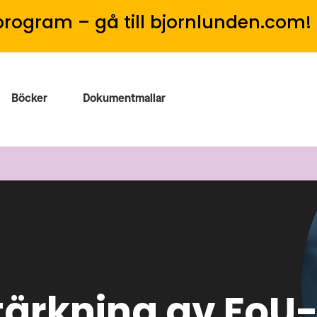
program – gå till bjornlunden.com!
Böcker
Dokumentmallar
stärkning av Fo