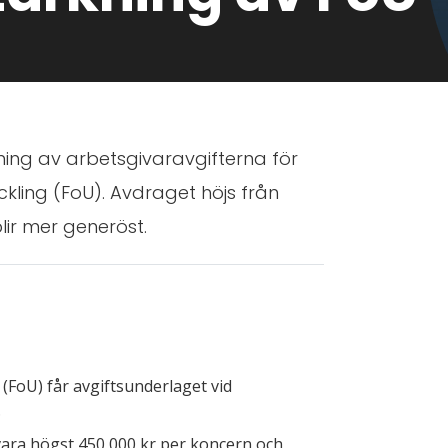
ning av arbetsgivaravgifterna för
kling (FoU). Avdraget höjs från
blir mer generöst.
(FoU) får avgiftsunderlaget vid
.
vara högst 450 000 kr per koncern och