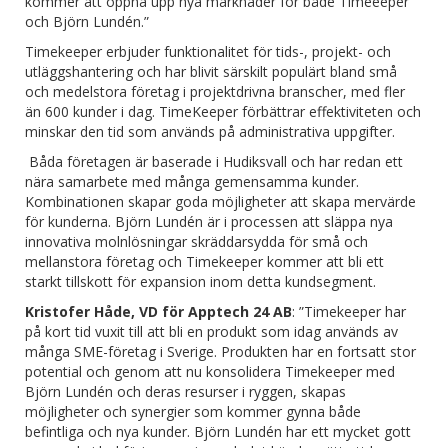
kommer att öppna upp nya marknader för både Timeeeper
och Björn Lundén.”
Timekeeper erbjuder funktionalitet för tids-, projekt- och
utläggshantering och har blivit särskilt populärt bland små
och medelstora företag i projektdrivna branscher, med fler
än 600 kunder i dag. TimeKeeper förbättrar effektiviteten och
minskar den tid som används på administrativa uppgifter.
Båda företagen är baserade i Hudiksvall och har redan ett
nära samarbete med många gemensamma kunder.
Kombinationen skapar goda möjligheter att skapa mervärde
för kunderna. Björn Lundén är i processen att släppa nya
innovativa molnlösningar skräddarsydda för små och
mellanstora företag och Timekeeper kommer att bli ett
starkt tillskott för expansion inom detta kundsegment.
Kristofer Håde, VD för Apptech 24 AB
: ”Timekeeper har
på kort tid vuxit till att bli en produkt som idag används av
många SME-företag i Sverige. Produkten har en fortsatt stor
potential och genom att nu konsolidera Timekeeper med
Björn Lundén och deras resurser i ryggen, skapas
möjligheter och synergier som kommer gynna både
befintliga och nya kunder. Björn Lundén har ett mycket gott