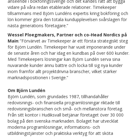
anseende i bokföringssverige och det kändes rätt att bygga
vidare på våra redan etablerade relationer. Timekeeper
tillsammans med Björn Lundéns expertis kring bokföring och
lön kommer göra den totala kundupplevelsen svårslagen för
nästa generations företagare.”
Wessel Ploegmakers, Partner och co-Head Nordics på
Main
: ”Förvärvet av Timekeeper är ett första strategiskt steg
för Björn Lundén. Timekeeper har vuxit imponerande under
de senaste åren och har idag en kundbas på över 600 kunder.
Med Timekeepers lösningar kan Björn Lundén serva sina
nuvarande kunder ännu bättre och locka till sig nya kunder
inom framför allt projektdrivna branscher, vilket stärker
marknadspositionen i Sverige.”
Om Björn Lundén
Björn Lundén, som grundades 1987, tillhandahåller
redovisnings- och finansiella programlösningar riktade till
redovisningsbranschen och små- och mellanstora företag.
Från sitt kontor i Hudiksvall betjänar företaget över 30 000
bolag på den svenska marknaden. Bolaget har utvecklat
moderna programlösningar, informations- och
utbildningstjänster och praktiska verktyg för att sköta