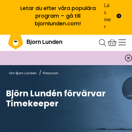
Lä
Letar du efter våra populära
s
program – gå till
me
bjornlunden.com!
r
/
Om Bjorn Lunden
Pressrum
Björn Lundén förvärvar
Timekeeper