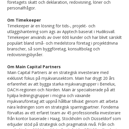
företagets skatt och deklaration, redovisning, löner och
personalfrågor.
Om Timekeeper
Timekeeper är en lösning för tids-, projekt- och
utläggshantering som ägs av Apptech baserat i Hudiksvall.
Timekeeper används av över 600 kunder och har blivit särskilt
populärt bland små- och medelstora företag i projektdrivna
branscher, så som byggföretag, konsultbolag och
redovisningsbyråer.
Om Main Capital Partners
Main Capital Partners är en strategisk investerare med
exklusivt fokus på mjukvarusektorn. Main har drygt 20 års
erfarenhet av att bygga starka mjukvarugrupper i Benelux,
DACH-regionen och Norden. Main är specialiserade på att
hjälpa ledningsgrupper i mogna och växande
mjukvaruföretag att uppnå hållbar tillväxt genom att arbeta
nära ledningen som en strategisk sparringpartner. Fonderna
förvaltas av ett erfaret team av 45 professionella investerare
från kontor baserade i Haag, Stockholm och Düsseldorf som
erbjuder stöd på strategisk och pragmatisk nivå. Från och