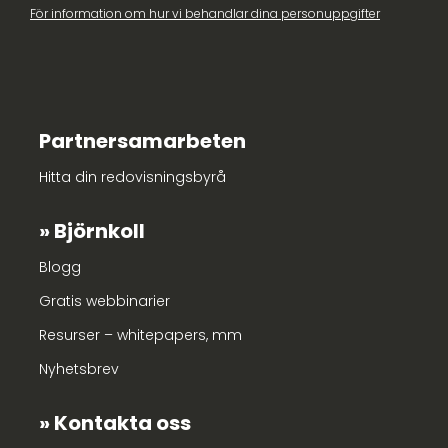
För information om hur vi behandlar dina personuppgifter
Partnersamarbeten
Hitta din redovisningsbyrå
Björnkoll
Blogg
Gratis webbinarier
Resurser – whitepapers, mm
Nyhetsbrev
Kontakta oss